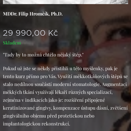
MDDr. Filip Hromčík, Ph.D.
29 990,00
Kč
Skladem
"Tady by to možná chtělo nějaký štěp."
Pokud už jste se někdy přistihli u této myšlenky, pak je
tento kurz přímo pro Vás. Využití měkkotkáňových štěpů se
stalo nedílnou součástí moderní stomatologie. Augmentaci
měkkých tkání využívají lékaři různých specializací,
zejména v indikacích jako je: rozšíření připojené
keratinizované gingivy, kompenzace ústupu dásní, zvětšení
gingiválního objemu před protetickou nebo
implantologickou rekonstrukcí.