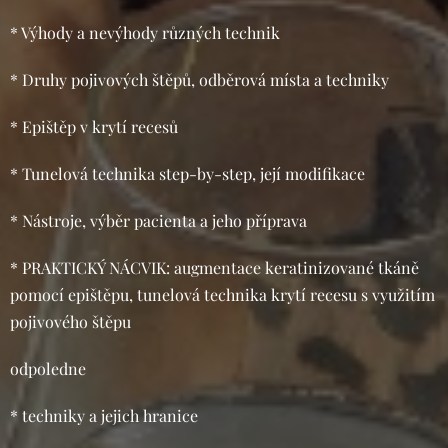
* Výhody a nevýhody různých technik
* Druhy pojivových štěpů, odběrová místa a techniky
* Epištěp v krytí recesů
* Tunelová technika step-by-step, její modifikace
* Nástroje, výběr pacienta a jeho příprava
* PRAKTICKÝ NÁCVIK: augmentace keratinizované tkáně
pomocí epištěpu, tunelová technika krytí recesu s využitím
pojivového štěpu
odpoledne
* techniky a jejich hranice