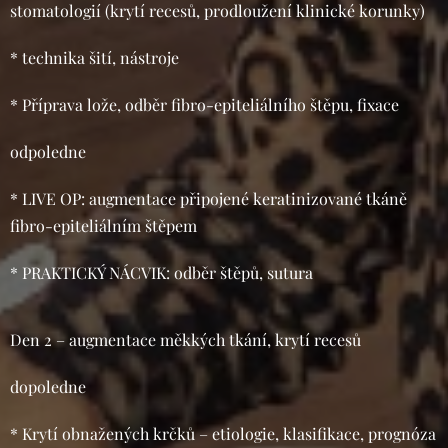
stomatologií (krytí recesů, prodloužení klinické korunky)
* technika šití, nástroje
* Příprava lože, odběr fibro-epiteliálního štěpu, fixace
odpoledne
* LIVE OP: augmentace připojené keratinizované tkáně
fibro-epiteliálním štěpem
* PRAKTICKÝ NÁCVIK: odběr štěpů, sutura
Den 2 – augmentace měkkých tkání, krytí recesů
dopoledne
* Krytí obnažených krčků – etiologie, klasifikace, prognóza