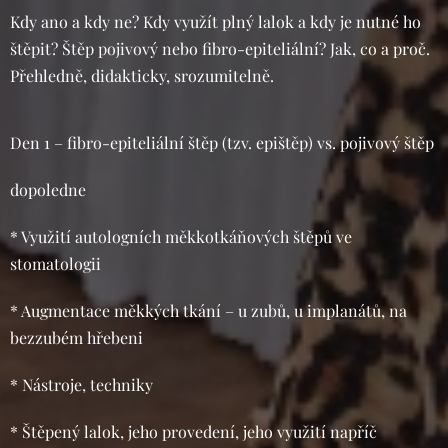
Kdy ano a kdy ne? Kdy využít plný lalok a kdy je nutné ho
štěpit? Štěp pojivový nebo fibro-epiteliální? Jak, co a proč.
Přehledně, didakticky, srozumitelně.
Den 1 – fibro-epiteliální štěp (tzv. epištěp) vs. pojivový štěp
dopoledne
* Využití autologních měkkotkáňových štěpů ve
stomatologii
* Augmentace měkkých tkání – u zubů, u implanátů, na
bezzubém hřebeni
* Nástroje, techniky
* Štěpený lalok, jeho provedení, jeho využití napříč