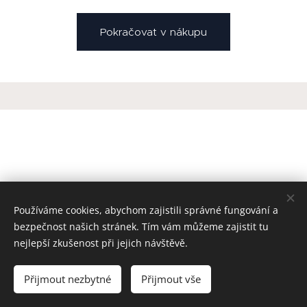
Pokračovat v nákupu
Používáme cookies, abychom zajistili správné fungování a
bezpečnost našich stránek. Tím vám můžeme zajistit tu
nejlepší zkušenost při jejich návštěvě.
Přijmout nezbytné
Přijmout vše
Made by YESdent
Cookies